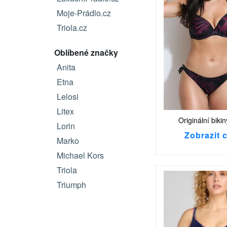
Moje-Prádlo.cz
Triola.cz
Oblíbené značky
Anita
Etna
Lelosi
Litex
Originální bikin
Lorin
Zobrazit 
Marko
Michael Kors
Triola
Triumph