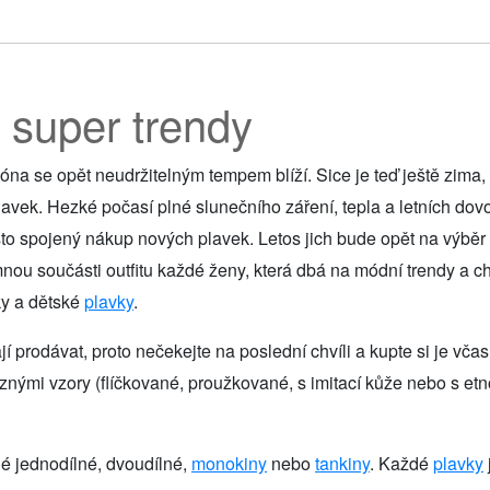
- super trendy
zóna se opět neudržitelným tempem blíží. Sice je teď ještě zima
lavek. Hezké počasí plné slunečního záření, tepla a letních dov
asto spojený nákup nových plavek. Letos jich bude opět na výběr
ou součásti outfitu každé ženy, která dbá na módní trendy a c
ky a dětské
plavky
.
ají prodávat, proto nečekejte na poslední chvíli a kupte si je vč
znými vzory (flíčkované, proužkované, s imitací kůže nebo s etno
é jednodílné, dvoudílné,
monokiny
nebo
tankiny
. Každé
plavky