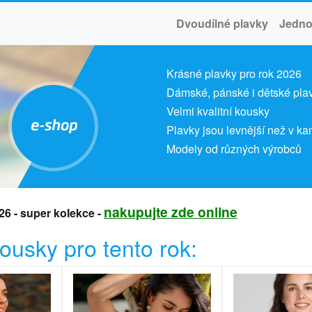
Dvoudílné plavky
Jedno
Krásné plavky pro rok 2026
Dámské, pánské i dětské pla
Velmi kvalitní kousky
Plavky jsou levnější než v 
Modely od různých výrobců
nakupujte zde online
26 - super kolekce -
kousky pro tento rok: