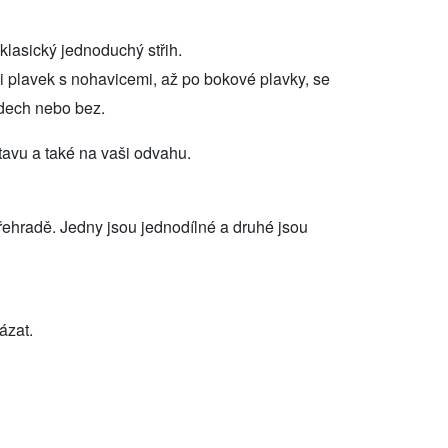
lasický jednoduchý střih.
i plavek s nohavicemi, až po bokové plavky, se
dech nebo bez.
stavu a také na vaši odvahu.
přehradě. Jedny jsou jednodílné a druhé jsou
ázat.