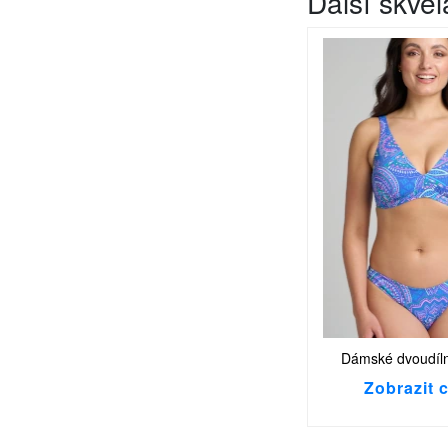
Další skvě
Dámské dvoudíln
Zobrazit 