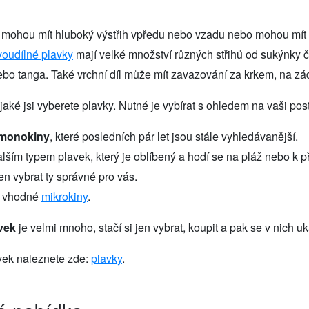
mohou mít hluboký výstřih vpředu nebo vzadu nebo mohou mít k
voudílné plavky
mají velké množství různých střihů od sukýnky č
o tanga. Také vrchní díl může mít zavazování za krkem, na zá
jaké jsi vyberete plavky. Nutné je vybírat s ohledem na vaši po
monokiny
, které posledních pár let jsou stále vyhledávanější.
lším typem plavek, který je oblíbený a hodí se na pláž nebo k 
jen vybrat ty správné pro vás.
u vhodné
mikrokiny
.
vek
je velmi mnoho, stačí si jen vybrat, koupit a pak se v nich uk
vek naleznete zde:
plavky
.