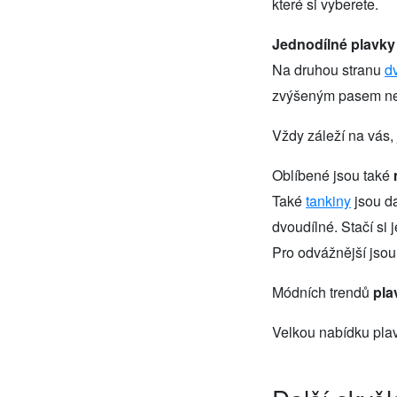
které si vyberete.
Jednodílné plavky
Na druhou stranu
d
zvýšeným pasem neb
Vždy záleží na vás, 
Oblíbené jsou také
Také
tankiny
jsou da
dvoudílné. Stačí si 
Pro odvážnější jso
Módních trendů
pla
Velkou nabídku pla