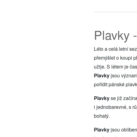
Plavky 
Léto a celá letní se
přemýšlet o koupi p
užije. S létem je č
Plavky
jsou významn
pořídit pánské plav
Plavky
se již začín
i jednobarevné, s rů
bohatý.
Plavky
jsou oblíben