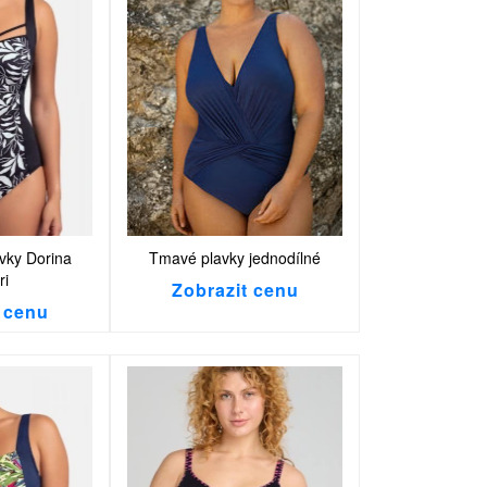
vky Dorina
Tmavé plavky jednodílné
ri
Zobrazit cenu
 cenu