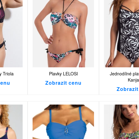
y Triola
Plavky LELOSI
Jednodílné pla
Kanja
cenu
Zobrazit cenu
Zobrazit