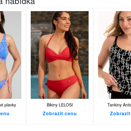
lá nabídka
é plavky
Bikiny LELOSI
Tankiny Anit
cenu
Zobrazit cenu
Zobrazit