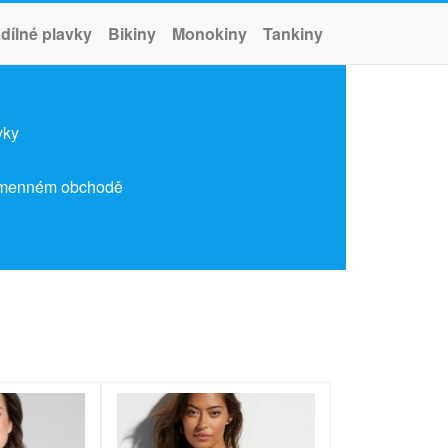
dílné plavky
Bikiny
Monokiny
Tankiny
vky
kamenném obchodě