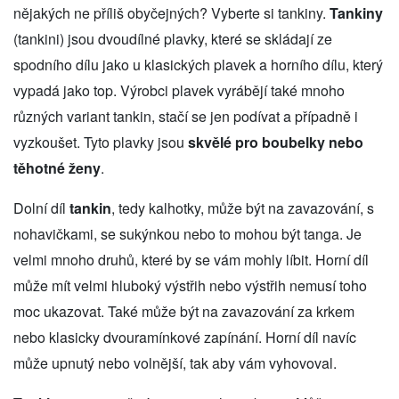
nějakých ne příliš obyčejných? Vyberte si tankiny.
Tankiny
(tankini) jsou dvoudílné plavky, které se skládají ze
spodního dílu jako u klasických plavek a horního dílu, který
vypadá jako top. Výrobci plavek vyrábějí také mnoho
různých variant tankin, stačí se jen podívat a případně i
vyzkoušet. Tyto plavky jsou
skvělé pro boubelky nebo
těhotné ženy
.
Dolní díl
tankin
, tedy kalhotky, může být na zavazování, s
nohavičkami, se sukýnkou nebo to mohou být tanga. Je
velmi mnoho druhů, které by se vám mohly líbit. Horní díl
může mít velmi hluboký výstřih nebo výstřih nemusí toho
moc ukazovat. Také může být na zavazování za krkem
nebo klasicky dvouramínkové zapínání. Horní díl navíc
může upnutý nebo volnější, tak aby vám vyhovoval.