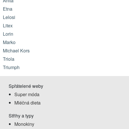
Anita
Etna
Lelosi
Litex
Lorin
Marko
Michael Kors
Triola
Triumph
Spřátelené weby
Super móda
Mléčná dieta
Střihy a typy
Monokiny