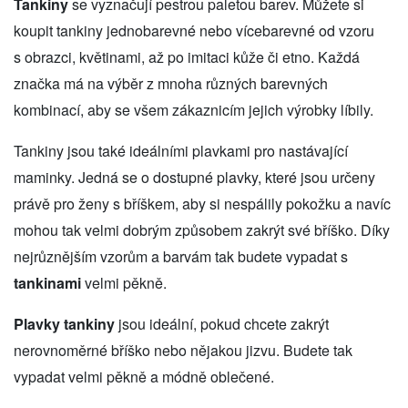
Tankiny
se vyznačují pestrou paletou barev. Můžete si
koupit tankiny jednobarevné nebo vícebarevné od vzoru
s obrazci, květinami, až po imitaci kůže či etno. Každá
značka má na výběr z mnoha různých barevných
kombinací, aby se všem zákaznicím jejich výrobky líbily.
Tankiny jsou také ideálními plavkami pro nastávající
maminky. Jedná se o dostupné plavky, které jsou určeny
právě pro ženy s bříškem, aby si nespálily pokožku a navíc
mohou tak velmi dobrým způsobem zakrýt své bříško. Díky
nejrůznějším vzorům a barvám tak budete vypadat s
tankinami
velmi pěkně.
Plavky tankiny
jsou ideální, pokud chcete zakrýt
nerovnoměrné bříško nebo nějakou jizvu. Budete tak
vypadat velmi pěkně a módně oblečené.