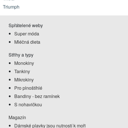
Triumph
Spřátelené weby
Super móda
Mléčná dieta
Střihy a typy
Monokiny
Tankiny
Mikrokiny
Pro plnoštíhlé
Bandiny - bez ramínek
S nohavičkou
Magazín
Dámské plavky jsou nutností k moři