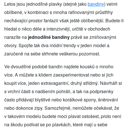
Letos jsou jednodílné plavky (stejně jako
bandiny
) velmi
oblíbené, v kombinaci s mnoha rafinovanými průstřihy
nechávající prostor fantazii však ještě oblíbenější. Budete-li
hledat o něco déle a intenzivněji, určitě v obchodech
narazíte na
jednodílné bandiny
právě se zmiňovanými
otvory. Spojíte tak dva módní trendy v jeden model a
zaručeně na sebe strhnete veškerou pozornost.
Ve dvoudílné podobě bandin najdete kousků o mnoho
více. A můžete s klidem zaexperimentovat nebo si jich
koupit více, jeden extravagantní, druhý střídmý. Návrháři si
s vrchní části s nadšením pohráli, a tak na podprsenky
často přidávají blyštivé nebo korálkové spony, šněrování
nebo dokonce zipy. Samozřejmě, nemůžete očekávat, že
v takovém modelu budete moci plavat ostošest, proto není
na škodu podívat se po plavkách, které mají u sebe