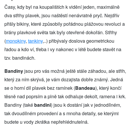
Časy, kdy byl na koupalištích k vidění jeden, maximálně
dva střihy plavek, jsou naštěstí nenávratně pryč. Nejdřív
přišly bikiny, které způsobily pořádnou plážovou revoluci a
brány plavkové světa tak byly otevřené dokořán. Střihy
(
monokiny
,
tankiny
,..) přibývaly doslova geometrickou
řadou a kdo ví, třeba i vy nakonec v létě budete stavět na
tzv. bandinách.
Bandiny
jsou pro vás možná ještě stále záhadou, ale střih,
který za ním skrývá, je vám dozajista dobře známý. Jedná
se o horní díl plavek bez ramínek (
Bandeau
), který končí
těsně nad poprsím a plně tak odhaluje dekolt, ramena i krk.
Bandiny (také
bandini
) jsou k dostání jak v jednodílném,
tak dvoudílném provedení a s mnoha detaily, se kterými
budete u vody zkrátka nepřehlédnutelná.