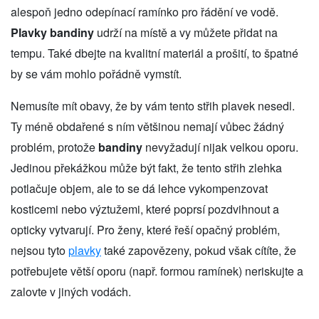
alespoň jedno odepínací ramínko pro řádění ve vodě.
Plavky bandiny
udrží na místě a vy můžete přidat na
tempu. Také dbejte na kvalitní materiál a prošití, to špatné
by se vám mohlo pořádně vymstít.
Nemusíte mít obavy, že by vám tento střih plavek nesedl.
Ty méně obdařené s ním většinou nemají vůbec žádný
problém, protože
bandiny
nevyžadují nijak velkou oporu.
Jedinou překážkou může být fakt, že tento střih zlehka
potlačuje objem, ale to se dá lehce vykompenzovat
kosticemi nebo výztužemi, které poprsí pozdvihnout a
opticky vytvarují. Pro ženy, které řeší opačný problém,
nejsou tyto
plavky
také zapovězeny, pokud však cítíte, že
potřebujete větší oporu (např. formou ramínek) neriskujte a
zalovte v jiných vodách.