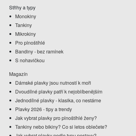
Střihy a typy
Monokiny
Tankiny
Mikrokiny
Pro plnoštíhlé
Bandiny - bez ramínek
S nohavičkou
Magazín
Dámské plavky jsou nutností k moři
Dvoudílné plavky patří k nejoblíbenějším
Jednodílné plavky - klasika, co nestárne
Plavky 2026 - tipy a trendy
Jak vybrat plavky pro plnoštíhlé ženy?
Tankiny nebo bikiny? Co si letos oblečete?
Jak vybrat plavky podle typu postavy?