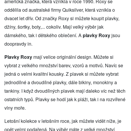
americká značka, která vznikla v roce 1990. Roxy se
oddělila od australské firmy Quiksilver, která vznikla o
dvacet let dřív. Od značky Roxy si můžete koupit plavky,
džíny, šortky, boty,... cokoliv. Mají velký výběr jak
dámského, tak i dětského oblečení. A
plavky Roxy
jsou
doopravdy in.
Plavky Roxy
mají velice originální design. Můžete si
vybrat z velkého množství barev, vzorů a motivů. Navíc se
jedná o velmi kvalitní kousky. Z plavek si můžete vybrat
jednodílné a dvoudílné plavky, dále bikiny, monokiny a
tankiny. I když dvoudílných plavek mají daleko víc než těch
ostatních typů. Plavky se hodí jak k pláži, tak i na rozvířené
vlny moře.
Letošní kolekce v letošním roce, jak můžete vidět níže, je
opět velmi podařená. Na výběr máte z velké množství