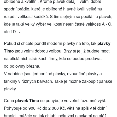
oblíbené a kvalitní. Kromě plavek dělají i velmi dobré
spodní prádlo, které je oblíbené hlavně kvůli velkému
rozpětí velikosti košíčků. S tím stejným se počítá i u plavek,
kde je také velký výběr velikostí nejen časté velikosti A - C,
ale i D - J.
Pokud si chcete pořídit moderní plavky na léto, tak
plavky
Timo
jsou velmi dobrou volbou. Brzy si je již budete moct
na oficiálních stránkách firmy, kde se budou prodávat
od poloviny března.
V nabídce jsou jednodílné plavky, dvoudílné plavky a
tankiny v různých barvách. Také je možné zakoupit pánské
plavky.
Cena
plavek Timo
se pohybuje ve velmi rozumné výši.
Pohybuje od 900 Kč do 2 000 Kč, většina spíš v té dolní
hranici. můžete se tak chlubit pěknými plavkami na pláži,