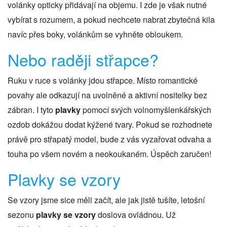
volánky opticky přidávají na objemu. I zde je však nutné
vybírat s rozumem, a pokud nechcete nabrat zbytečná kila
navíc přes boky, volánkům se vyhněte obloukem.
Nebo raději střapce?
Ruku v ruce s volánky jdou střapce. Místo romantické
povahy ale odkazují na uvolněné a aktivní nositelky bez
zábran. I tyto
plavky
pomocí svých volnomyšlenkářských
ozdob dokážou dodat kýžené tvary. Pokud se rozhodnete
právě pro střapatý model, bude z vás vyzařovat odvaha a
touha po všem novém a neokoukaném. Úspěch zaručen!
Plavky se vzory
Se vzory jsme sice měli začít, ale jak jistě tušíte, letošní
sezonu
plavky se vzory
doslova ovládnou. Už