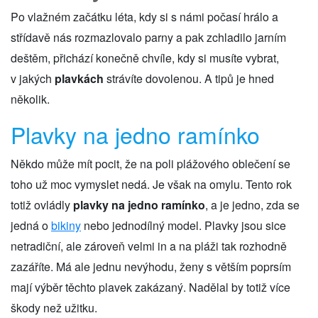
Po vlažném začátku léta, kdy si s námi počasí hrálo a
střídavě nás rozmazlovalo parny a pak zchladilo jarním
deštěm, přichází konečně chvíle, kdy si musíte vybrat,
v jakých
plavkách
strávíte dovolenou. A tipů je hned
několik.
Plavky na jedno ramínko
Někdo může mít pocit, že na poli plážového oblečení se
toho už moc vymyslet nedá. Je však na omylu. Tento rok
totiž ovládly
plavky na jedno ramínko
, a je jedno, zda se
jedná o
bikiny
nebo jednodílný model. Plavky jsou sice
netradiční, ale zároveň velmi in a na pláži tak rozhodně
zazáříte. Má ale jednu nevýhodu, ženy s větším poprsím
mají výběr těchto plavek zakázaný. Nadělal by totiž více
škody než užitku.