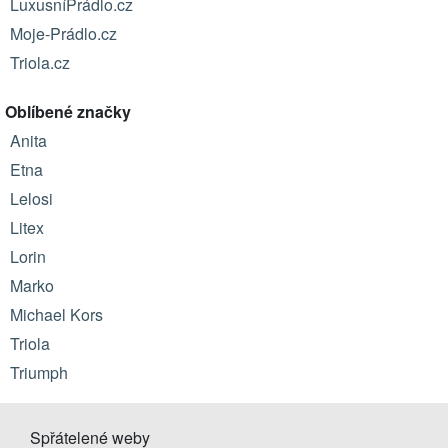
LuxusníPrádlo.cz
Moje-Prádlo.cz
Triola.cz
Oblíbené značky
Anita
Etna
Lelosi
Litex
Lorin
Marko
Michael Kors
Triola
Triumph
Spřátelené weby